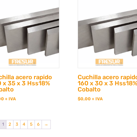
hilla acero rapido
Cuchilla acero rapid
0 x 35 x 3 Hss18%
160 x 30 x 3 Hss18
balto
Cobalto
00
+ IVA
$
0,00
+ IVA
1
2
3
4
5
6
→