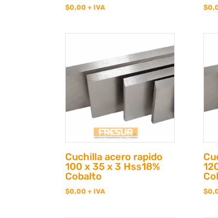
$
0,00
+ IVA
$
0,
Cuchilla acero rapido
Cuc
100 x 35 x 3 Hss18%
12
Cobalto
Co
$
0,00
+ IVA
$
0,