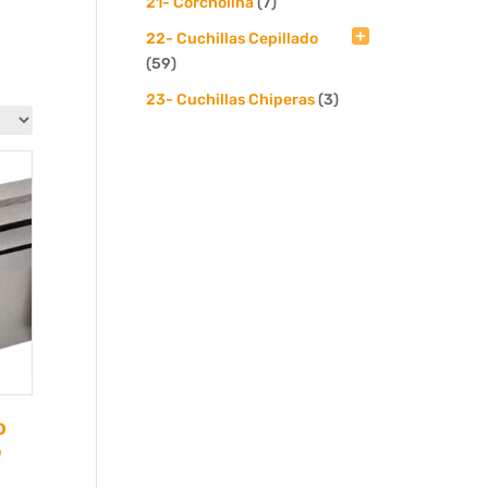
21- Corcholina
(7)
22- Cuchillas Cepillado
(59)
23- Cuchillas Chiperas
(3)
o
%