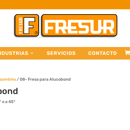
NDUSTRIAS
SERVICIOS
CONTACTO
nsambles
/ 08- Fresa para Alucobond
bond
 o a 45°