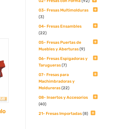
02- Fresas con Forma
(92)
03- Fresas Multimolduras
(3)
04- Fresas Ensambles
(22)
05- Fresas Puertas de
Muebles y Aberturas
(9)
06- Fresas Espigadoras y
Tarugueras
(7)
07- Fresas para
Machimbradoras y
Moldureras
(22)
08- Insertos y Accesorios
(40)
ulo
21- Fresas Importadas
(8)