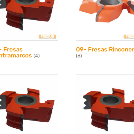
- Fresas
09- Fresas Rincone
ntramarcos
(4)
(6)