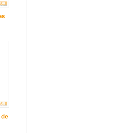
as
 de