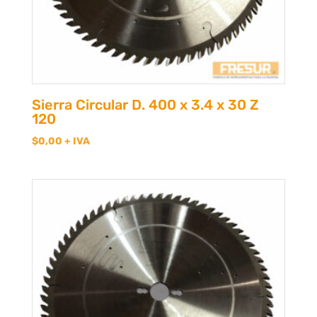
Sierra Circular D. 400 x 3.4 x 30 Z
120
$
0,00
+ IVA