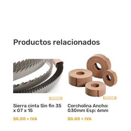
Hss18%
Cobalto
cantidad
Productos relacionados
Sierra cinta Sin fin 35
Corcholina Ancho:
x 07 x 15
030mm Esp: 6mm
$
0,00
+ IVA
$
0,00
+ IVA