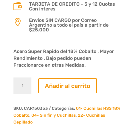
TARJETA DE CREDITO - 3 y 12 Cuotas

Con interes
Envíos SIN CARGO por Correo

Argentino a todo el país a partir de
$25.000
Acero Super Rapido del 18% Cobalto , Mayor
Rendimiento . Bajo pedido pueden
Fraccionarce en otras Medidas.
Cuchilla
Añadir al carrito
acero
rapido
150
x
SKU:
CAR150353
Categorías:
01- Cuchillas HSS 18%
35
Cobalto
,
04- Sin fin y Cuchillas
,
22- Cuchillas
x
Cepillado
3