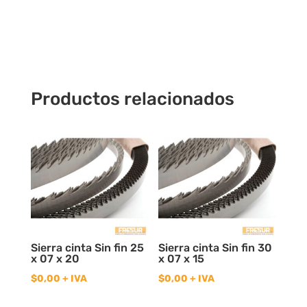
Hss18%
Cobalto
cantidad
Productos relacionados
Sierra cinta Sin fin 25
Sierra cinta Sin fin 30
x 07 x 20
x 07 x 15
$
0,00
+ IVA
$
0,00
+ IVA