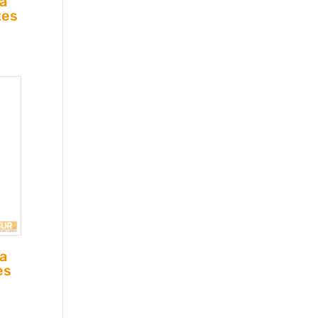
a
tes
a
es