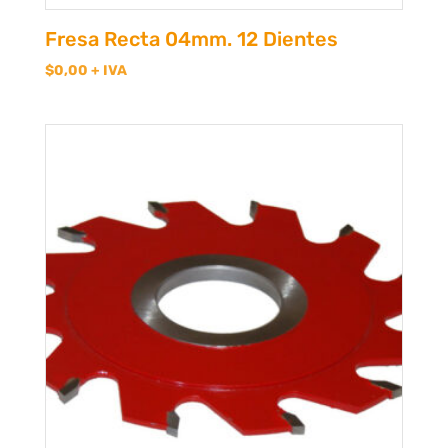
Fresa Recta 04mm. 12 Dientes
$
0,00
+ IVA