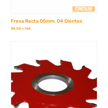
Fresa Recta 05mm. 04 Dientes
$
0,00
+ IVA