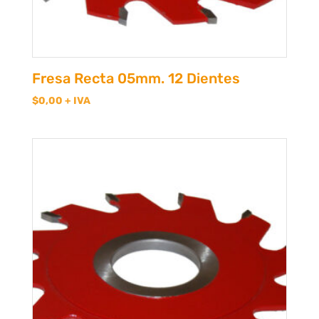
Fresa Recta 05mm. 12 Dientes
$
0,00
+ IVA