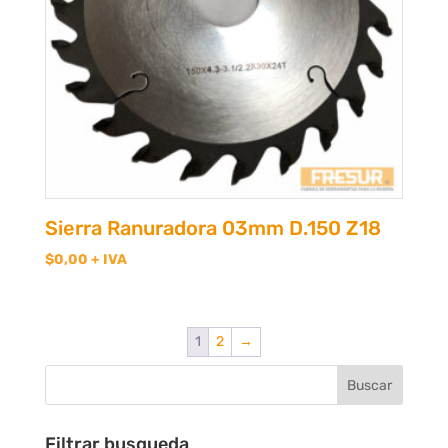
Sierra Ranuradora 03mm D.150 Z18
$
0,00
+ IVA
1
2
→
Filtrar busqueda