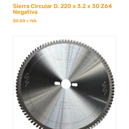
Sierra Circular D. 220 x 3.2 x 30 Z64
Negativa
$
0,00
+ IVA