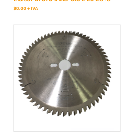
$
0,00
+ IVA