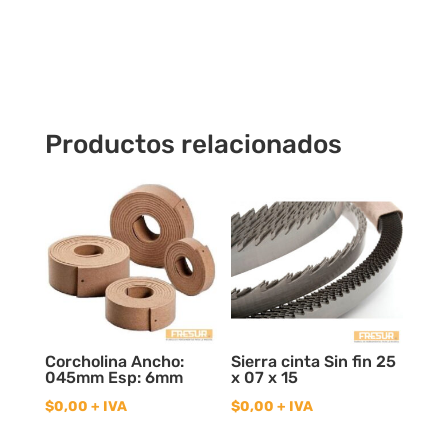
Hss18%
Cobalto
cantidad
Productos relacionados
Corcholina Ancho:
Sierra cinta Sin fin 25
045mm Esp: 6mm
x 07 x 15
$
0,00
+ IVA
$
0,00
+ IVA