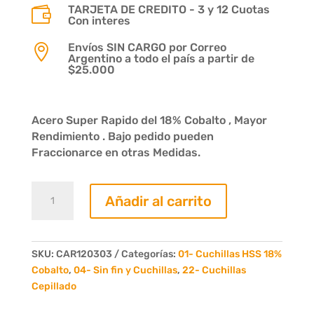
TARJETA DE CREDITO - 3 y 12 Cuotas

Con interes
Envíos SIN CARGO por Correo

Argentino a todo el país a partir de
$25.000
Acero Super Rapido del 18% Cobalto , Mayor
Rendimiento . Bajo pedido pueden
Fraccionarce en otras Medidas.
Cuchilla
Añadir al carrito
acero
rapido
120
x
SKU:
CAR120303
Categorías:
01- Cuchillas HSS 18%
30
Cobalto
,
04- Sin fin y Cuchillas
,
22- Cuchillas
x
Cepillado
3