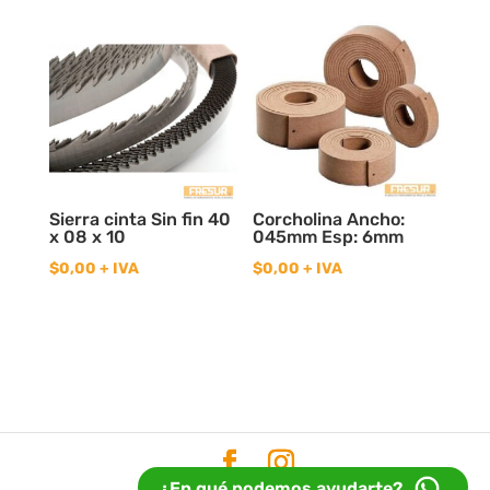
Sierra cinta Sin fin 40
Corcholina Ancho:
x 08 x 10
045mm Esp: 6mm
$
0,00
+ IVA
$
0,00
+ IVA
¿En qué podemos ayudarte?