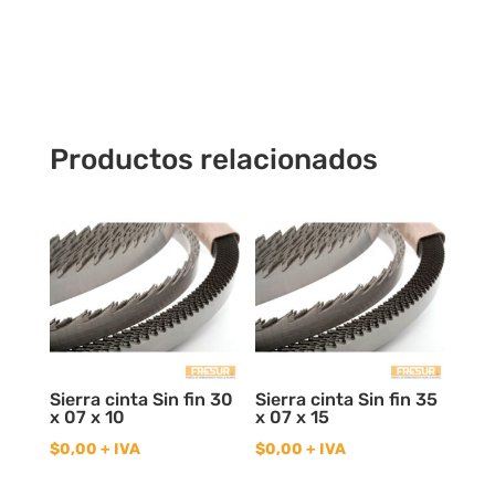
Hss18%
Cobalto
cantidad
Productos relacionados
Sierra cinta Sin fin 30
Sierra cinta Sin fin 35
x 07 x 10
x 07 x 15
$
0,00
+ IVA
$
0,00
+ IVA