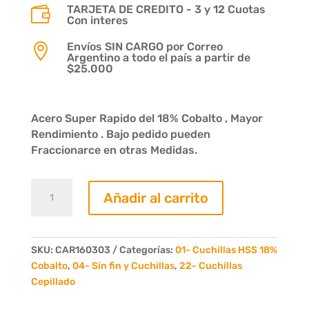
TARJETA DE CREDITO - 3 y 12 Cuotas

Con interes
Envíos SIN CARGO por Correo

Argentino a todo el país a partir de
$25.000
Acero Super Rapido del 18% Cobalto , Mayor
Rendimiento . Bajo pedido pueden
Fraccionarce en otras Medidas.
Cuchilla
Añadir al carrito
acero
rapido
160
x
SKU:
CAR160303
Categorías:
01- Cuchillas HSS 18%
30
Cobalto
,
04- Sin fin y Cuchillas
,
22- Cuchillas
x
Cepillado
3