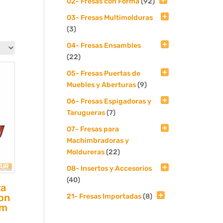
02- Fresas con Forma
(92)
03- Fresas Multimolduras
(3)
04- Fresas Ensambles
(22)
05- Fresas Puertas de
Muebles y Aberturas
(9)
06- Fresas Espigadoras y
Tarugueras
(7)
07- Fresas para
Machimbradoras y
Moldureras
(22)
08- Insertos y Accesorios
(40)
ra
on
21- Fresas Importadas
(8)
mm