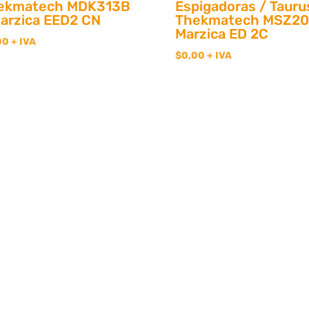
ekmatech MDK313B
Espigadoras / Tauru
Marzica EED2 CN
Thekmatech MSZ20
Marzica ED 2C
00
+ IVA
$
0,00
+ IVA