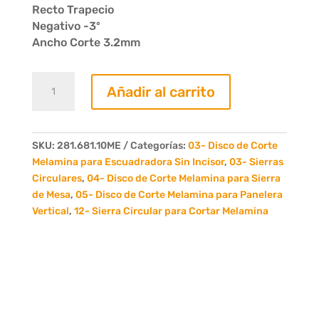
Recto Trapecio
Negativo -3º
Ancho Corte 3.2mm
Sierra
Añadir al carrito
Circular
D.
250
x
SKU:
281.681.10ME
Categorías:
03- Disco de Corte
3.2
Melamina para Escuadradora Sin Incisor
,
03- Sierras
x
Circulares
,
04- Disco de Corte Melamina para Sierra
30
de Mesa
,
05- Disco de Corte Melamina para Panelera
Z80
Vertical
,
12- Sierra Circular para Cortar Melamina
Negativa
ECO
cantidad