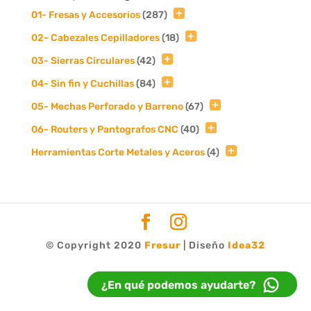
01- Fresas y Accesorios
(287)
02- Cabezales Cepilladores
(18)
03- Sierras Circulares
(42)
04- Sin fin y Cuchillas
(84)
05- Mechas Perforado y Barreno
(67)
06- Routers y Pantografos CNC
(40)
Herramientas Corte Metales y Aceros
(4)
© Copyright 2020
Fresur
| Diseño
Idea32
¿En qué podemos ayudarte?