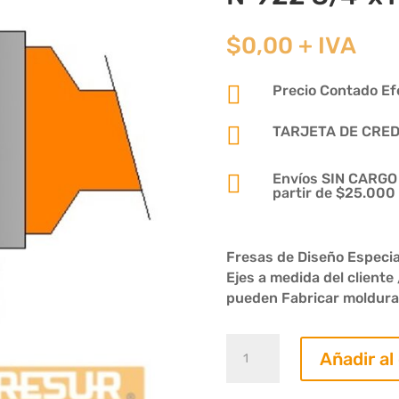
$
0,00
+ IVA

Precio Contado Efe

TARJETA DE CREDIT

Envíos SIN CARGO p
partir de $25.000
Fresas de Diseño Especia
Ejes a medida del cliente
pueden Fabricar molduras
Fresa
Añadir al
para
Bastidores