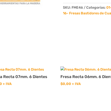
de
Cuadros
SKU:
FME46
Categorías:
01
Nº922
16- Fresas Bastidores de Cu
3/4"x1"
4
Dientes
cantidad
a Recta 07mm. 6 Dientes
Fresa Recta 06mm. 6 Dien
0
+ IVA
$
0,00
+ IVA