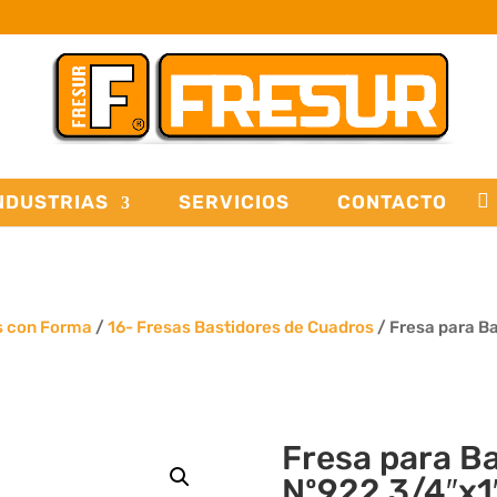
NDUSTRIAS
SERVICIOS
CONTACTO
s con Forma
/
16- Fresas Bastidores de Cuadros
/ Fresa para B
Fresa para B
Nº922 3/4″x1