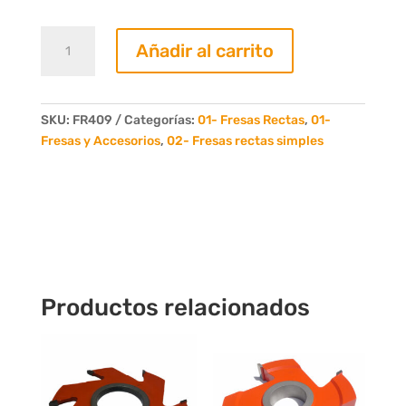
Fresa
Añadir al carrito
Recta
09mm.
4
Dientes
SKU:
FR409
Categorías:
01- Fresas Rectas
,
01-
cantidad
Fresas y Accesorios
,
02- Fresas rectas simples
Productos relacionados