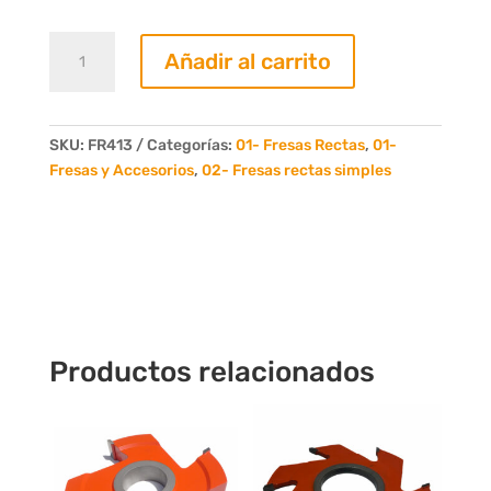
Fresa
Añadir al carrito
Recta
13mm.
4
Dientes
SKU:
FR413
Categorías:
01- Fresas Rectas
,
01-
cantidad
Fresas y Accesorios
,
02- Fresas rectas simples
Productos relacionados