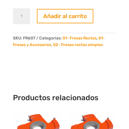
Fresa
Añadir al carrito
Recta
07mm.
6
Dientes
SKU:
FR607
Categorías:
01- Fresas Rectas
,
01-
cantidad
Fresas y Accesorios
,
02- Fresas rectas simples
Productos relacionados