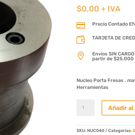
$
0,00
+ IVA
Precio Contado Efe

TARJETA DE CREDIT

Envíos SIN CARGO p

partir de $25.000
Nucleo Porta Fresas , ma
Herramientas
Nuecleo
Añadir al
Porta
Fresas
Altura
Útil
SKU:
NUC040
Categorías:
0