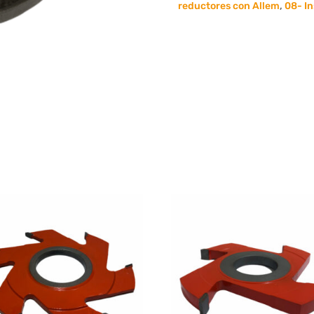
040mm
reductores con Allem
,
08- In
cantidad