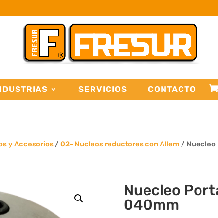
NDUSTRIAS
SERVICIOS
CONTACTO
os y Accesorios
/
02- Nucleos reductores con Allem
/ Nuecleo 
Nuecleo Porta
040mm