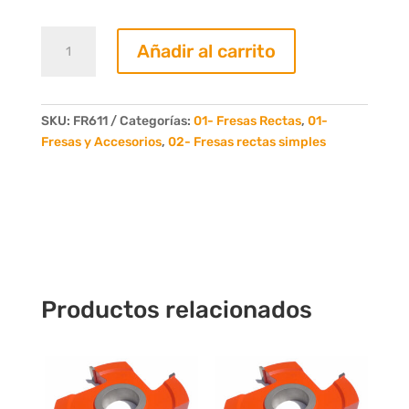
Fresa
Añadir al carrito
Recta
11mm.
6
Dientes
SKU:
FR611
Categorías:
01- Fresas Rectas
,
01-
cantidad
Fresas y Accesorios
,
02- Fresas rectas simples
Productos relacionados