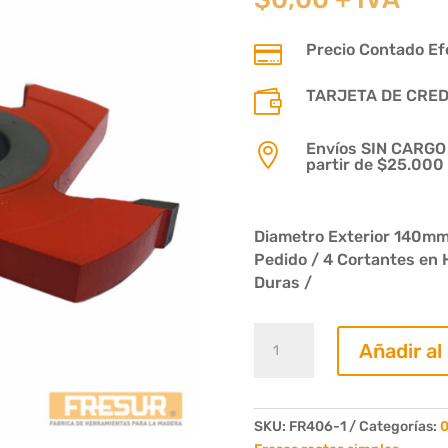
Precio Contado Efe

TARJETA DE CREDIT

Envíos SIN CARGO p

partir de $25.000
Diametro Exterior 140mm 
Pedido / 4 Cortantes en 
Duras /
Fresa
Añadir al
Recta
06mm.
4
Dientes
SKU:
FR406-1
Categorías:
0