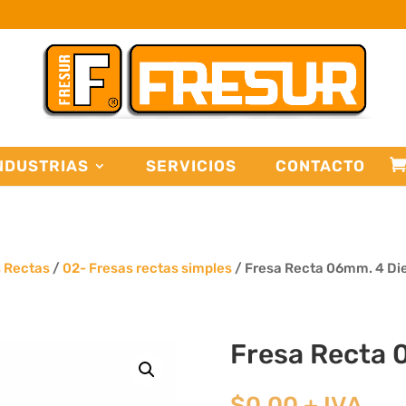
NDUSTRIAS
SERVICIOS
CONTACTO
s Rectas
/
02- Fresas rectas simples
/ Fresa Recta 06mm. 4 Di
Fresa Recta 
$
0,00
+ IVA