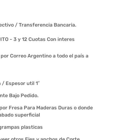
ctivo / Transferencia Bancaria.
O - 3 y 12 Cuotas Con interes
or Correo Argentino a todo el país a
/ Espesor util 1″
ente Bajo Pedido.
 por Fresa Para Maderas Duras o donde
abado superficial
grampas plasticas
eer otros Ejes y anchos de Corte.