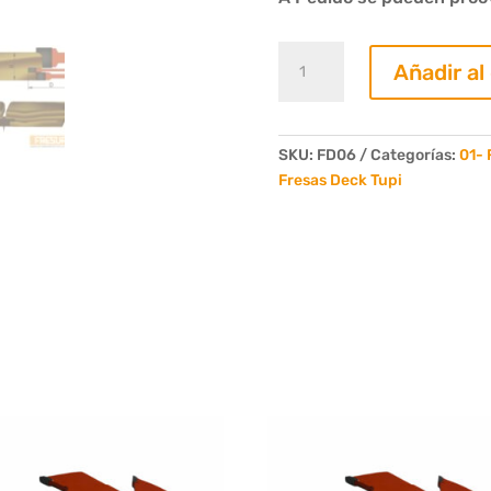
Juego
Añadir al
de
3
Fresas
Deck
SKU:
FD06
Categorías:
01- 
Clip
Fresas Deck Tupi
Modelo
System
1"
6
Dientes
cantidad