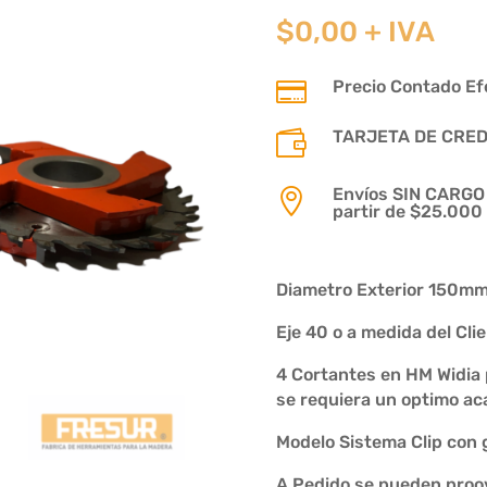
$
0,00
+ IVA
Precio Contado Efe

TARJETA DE CREDIT

Envíos SIN CARGO p

partir de $25.000
Diametro Exterior 150mm 
Eje 40 o a medida del Cli
4 Cortantes en HM Widia
se requiera un optimo ac
Modelo Sistema Clip con 
A Pedido se pueden proov