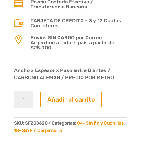
Precio Contado Efectivo /

Transferencia Bancaria.
TARJETA DE CREDITO - 3 y 12 Cuotas

Con interes
Envíos SIN CARGO por Correo

Argentino a todo el país a partir de
$25.000
Ancho x Espesor x Paso entre Dientes /
CARBONO ALEMAN / PRECIO POR METRO
Sierra
Añadir al carrito
cinta
Sin
fin
20
SKU:
SF200620
Categorías:
04- Sin fin y Cuchillas
,
x
18- Sin Fin Carpinteria
06