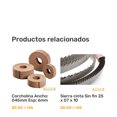
x
20
cantidad
Productos relacionados
Corcholina Ancho:
Sierra cinta Sin fin 25
045mm Esp: 6mm
x 07 x 10
$
0,00
+ IVA
$
0,00
+ IVA