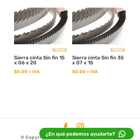
Sierra cinta Sin fin 15
Sierra cinta Sin fin 35
x 06 x 20
x 07 x 15
$
0,00
+ IVA
$
0,00
+ IVA
¿En qué podemos ayudarte?
© Copyright 2020
Fresur
| Diseño
Idea32