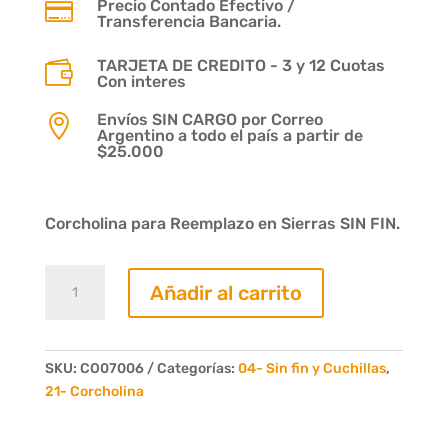
Precio Contado Efectivo /

Transferencia Bancaria.
TARJETA DE CREDITO - 3 y 12 Cuotas

Con interes
Envíos SIN CARGO por Correo

Argentino a todo el país a partir de
$25.000
Corcholina para Reemplazo en Sierras SIN FIN.
Corcholina
Añadir al carrito
Ancho:
070mm
Esp:
6mm
SKU:
CO07006
Categorías:
04- Sin fin y Cuchillas
,
cantidad
21- Corcholina