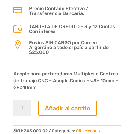
Precio Contado Efectivo /

Transferencia Bancaria.
TARJETA DE CREDITO - 3 y 12 Cuotas

Con interes
Envíos SIN CARGO por Correo

Argentino a todo el país a partir de
$25.000
Acople para perforadoras Multiples o Centros
de trabajo CNC – Acople Conico – «S» 10mm –
«B»10mm
Acople
Añadir al carrito
Conico
Cola
10mm
Izq.
SKU:
303.000.02
Categorías:
05- Mechas