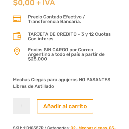
$
0,00
+ IVA
Precio Contado Efectivo /

Transferencia Bancaria.
TARJETA DE CREDITO - 3 y 12 Cuotas

Con interes
Envíos SIN CARGO por Correo

Argentino a todo el país a partir de
$25.000
Mechas Ciegas para agujeros NO PASANTES
Libres de Astillado
Mecha
Añadir al carrito
Ciega
Diam.
05mm.
Largo
SKU:
11010557R
Categorías:
02- Mechas ciegas
,
05-