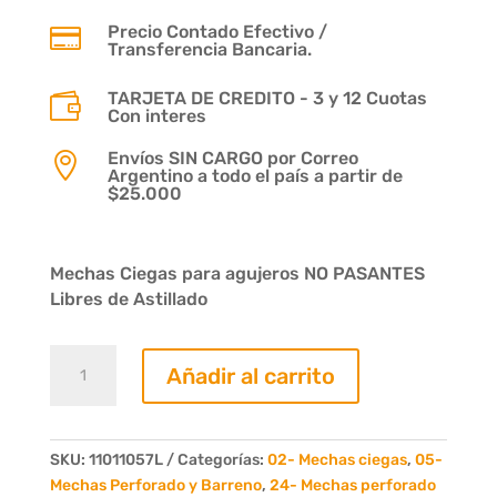
Precio Contado Efectivo /

Transferencia Bancaria.
TARJETA DE CREDITO - 3 y 12 Cuotas

Con interes
Envíos SIN CARGO por Correo

Argentino a todo el país a partir de
$25.000
Mechas Ciegas para agujeros NO PASANTES
Libres de Astillado
Mecha
Añadir al carrito
Ciega
Diam.
10mm.
Largo
SKU:
11011057L
Categorías:
02- Mechas ciegas
,
05-
57mm.
Mechas Perforado y Barreno
,
24- Mechas perforado