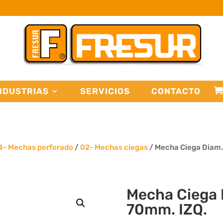
NDUSTRIAS
SERVICIOS
CONTACTO
4- Mechas perforado
/
02- Mechas ciegas
/ Mecha Ciega Diam.
Mecha Ciega 
70mm. IZQ.