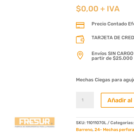
$
0,00
+ IVA
Precio Contado Efe

TARJETA DE CREDIT

Envíos SIN CARGO p

partir de $25.000
Mechas Ciegas para aguj
Mecha
Añadir al
Ciega
Diam.
10mm.
Largo
SKU:
11011070L
Categorías
70mm.
Barreno
,
24- Mechas perfor