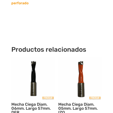
IZQ.
perforado
cantidad
Productos relacionados
Mecha Ciega Diam.
Mecha Ciega Diam.
06mm. Largo 57mm.
05mm. Largo 57mm.
DER.
IZQ.