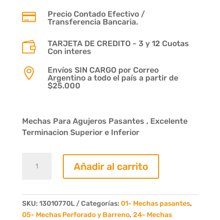
Precio Contado Efectivo /

Transferencia Bancaria.
TARJETA DE CREDITO - 3 y 12 Cuotas

Con interes
Envíos SIN CARGO por Correo

Argentino a todo el país a partir de
$25.000
Mechas Para Agujeros Pasantes , Excelente
Terminacion Superior e Inferior
Mecha
Añadir al carrito
Pasante
Diam.
07mm.
Largo
SKU:
13010770L
Categorías:
01- Mechas pasantes
,
70mm.
05- Mechas Perforado y Barreno
,
24- Mechas