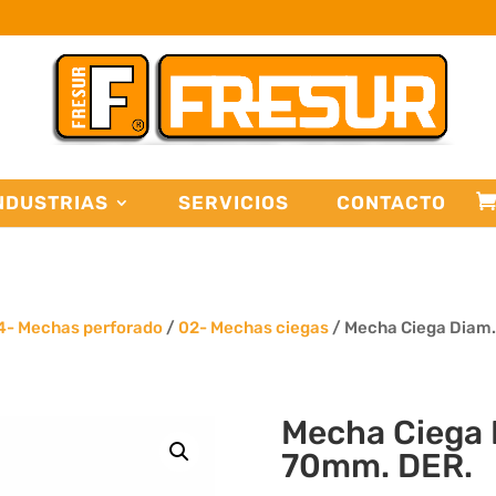
NDUSTRIAS
SERVICIOS
CONTACTO
4- Mechas perforado
/
02- Mechas ciegas
/ Mecha Ciega Diam
Mecha Ciega 
70mm. DER.