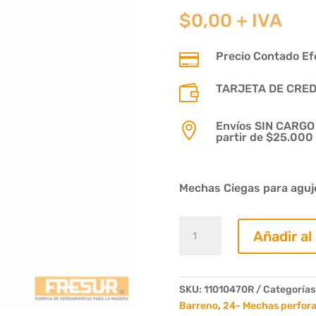
$
0,00
+ IVA
Precio Contado Efe

TARJETA DE CREDIT

Envíos SIN CARGO p

partir de $25.000
Mechas Ciegas para aguj
Mecha
Añadir al
Ciega
Diam.
04mm.
Largo
SKU:
11010470R
Categorías
70mm.
Barreno
,
24- Mechas perfor