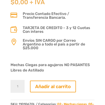
$
0,00
+ IVA
Precio Contado Efectivo /

Transferencia Bancaria.
TARJETA DE CREDITO - 3 y 12 Cuotas

Con interes
Envíos SIN CARGO por Correo

Argentino a todo el país a partir de
$25.000
Mechas Ciegas para agujeros NO PASANTES
Libres de Astillado
Mecha
Añadir al carrito
Ciega
Diam.
06mm.
Largo
SKU:
11010670L
Categorías:
02- Mechas ciegas
,
05-