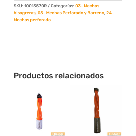
Largo
SKU:
10013570R
Categorías:
03- Mechas
70mm
bisagreras
,
05- Mechas Perforado y Barreno
,
24-
DER.
Mechas perforado
cantidad
Productos relacionados