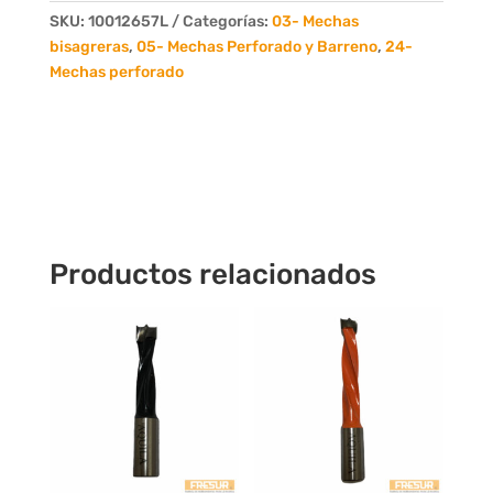
Largo
SKU:
10012657L
Categorías:
03- Mechas
57mm
bisagreras
,
05- Mechas Perforado y Barreno
,
24-
IZQ.
Mechas perforado
cantidad
Productos relacionados