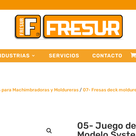
NDUSTRIAS
SERVICIOS
CONTACTO
s para Machimbradoras y Moldureras
/
07- Fresas deck moldur
05- Juego de
Modelo Syste