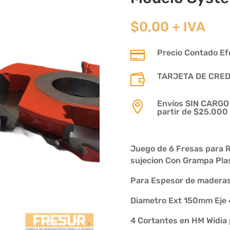
$
0,00
+ IVA
Precio Contado Efe

TARJETA DE CREDIT

Envíos SIN CARGO p

partir de $25.000
Juego de 6 Fresas para R
sujecion Con Grampa Pla
Para Espesor de maderas
Diametro Ext 150mm Ej
4 Cortantes en HM Widia