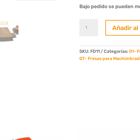
Bajo pedido se pueden mod
05-
Añadir al
Juego
de
6
Fresas
SKU:
FD11
Categorías:
01- F
Deck
07- Fresas para Machimbrad
Clip
Modelo
System
1"
4
Dientes
cantidad