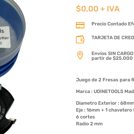
$
0,00
+ IVA
Precio Contado Efe

TARJETA DE CREDIT

Envíos SIN CARGO p

partir de $25.000
Juego de 2 Fresas para R
Marca : UDINETOOLS Made 
Diametro Exterior : 68m
Eje : 16mm + 1 chavetero 
6 cortes
Radio 2 mm