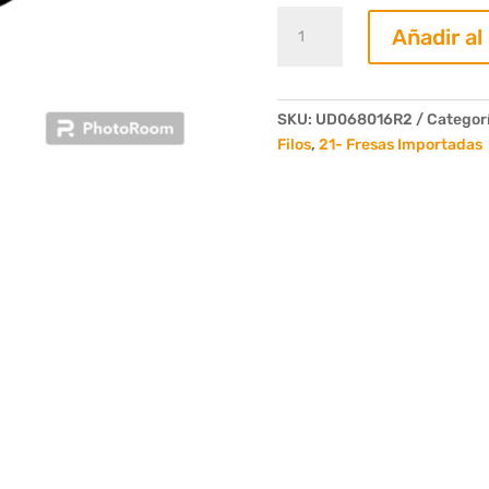
Juego
Añadir al
de
2
Fresas
Pegadora
SKU:
UD068016R2
Categor
Filos
Filos
,
21- Fresas Importadas
D.69
b.16
d.16
Z6
R2
cantidad