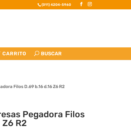
(011) 4204-5960
CARRITO
dora Filos D.69 b.16 d.16 Z6 R2
resas Pegadora Filos
6 Z6 R2