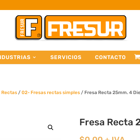
NDUSTRIAS
SERVICIOS
CONTACTO
s Rectas
/
02- Fresas rectas simples
/ Fresa Recta 25mm. 4 Di
Fresa Recta 
$
0,00
+ IVA