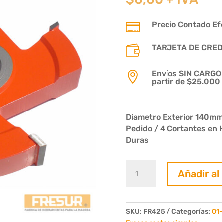
Precio Contado Efe

TARJETA DE CREDIT

Envíos SIN CARGO p

partir de $25.000
Diametro Exterior 140mm 
Pedido / 4 Cortantes en 
Duras
Fresa
Añadir al
Recta
25mm.
4
Dientes
SKU:
FR425
Categorías:
01-