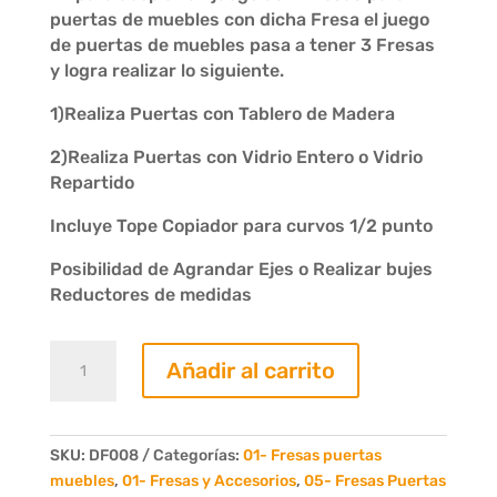
puertas de muebles con dicha Fresa el juego
de puertas de muebles pasa a tener 3 Fresas
y logra realizar lo siguiente.
1)Realiza Puertas con Tablero de Madera
2)Realiza Puertas con Vidrio Entero o Vidrio
Repartido
Incluye Tope Copiador para curvos 1/2 punto
Posibilidad de Agrandar Ejes o Realizar bujes
Reductores de medidas
Fresas
Añadir al carrito
Extra
para
Vidrio
Repartido
SKU:
DF008
Categorías:
01- Fresas puertas
Puertas
muebles
,
01- Fresas y Accesorios
,
05- Fresas Puertas