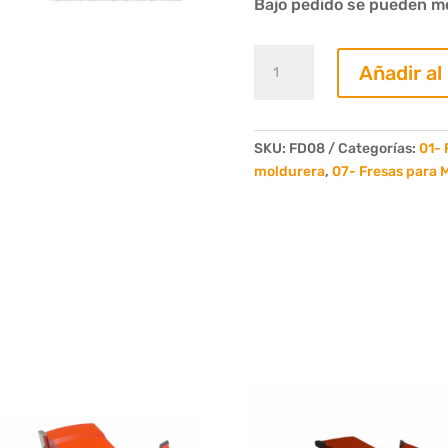
Bajo pedido se pueden mod
02-
Añadir al
Juego
de
2
Fresas
SKU:
FD08
Categorías:
01- 
Deck
moldurera
,
07- Fresas para 
Tradicional
1"
6
Dientes.
cantidad