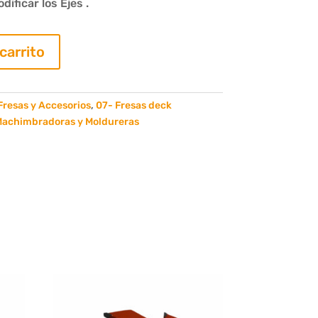
ificar los Ejes .
 carrito
Fresas y Accesorios
,
07- Fresas deck
Machimbradoras y Moldureras