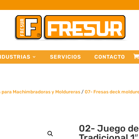
NDUSTRIAS
SERVICIOS
CONTACTO
s para Machimbradoras y Moldureras
/
07- Fresas deck moldur
02- Juego de
Tradicional 1″