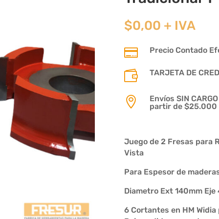
$
0,00
+ IVA
Precio Contado Efe

TARJETA DE CREDIT

Envíos SIN CARGO p

partir de $25.000
Juego de 2 Fresas para Re
Vista
Para Espesor de maderas 
Diametro Ext 140mm Ej
6 Cortantes en HM Widia