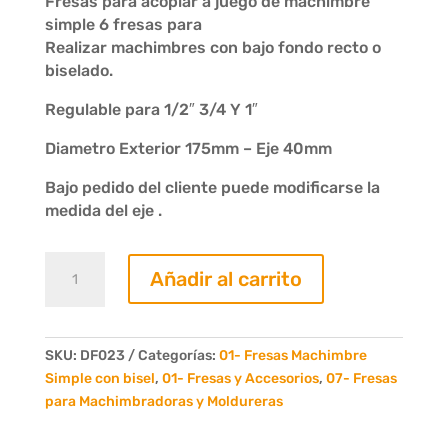
Fresas para acoplar a juego de machimbre
simple 6 fresas para
Realizar machimbres con bajo fondo recto o
biselado.
Regulable para 1/2″ 3/4 Y 1″
Diametro Exterior 175mm – Eje 40mm
Bajo pedido del cliente puede modificarse la
medida del eje .
Fresa
Añadir al carrito
Extra
para
Machimbre
con
SKU:
DF023
Categorías:
01- Fresas Machimbre
Bajofondo
Simple con bisel
,
01- Fresas y Accesorios
,
07- Fresas
Recto
para Machimbradoras y Moldureras
o
Biselado