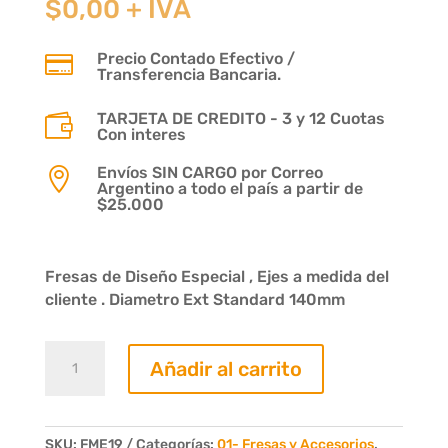
$
0,00
+ IVA
Precio Contado Efectivo /

Transferencia Bancaria.
TARJETA DE CREDITO - 3 y 12 Cuotas

Con interes
Envíos SIN CARGO por Correo

Argentino a todo el país a partir de
$25.000
Fresas de Diseño Especial , Ejes a medida del
cliente . Diametro Ext Standard 140mm
Fresa
Añadir al carrito
Terminaciones
Moldura
Nº151
1/2x1
SKU:
FME19
Categorías:
01- Fresas y Accesorios
,