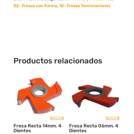
4
02- Fresas con Forma
,
10- Fresas Terminaciones
Dientes
cantidad
Productos relacionados
Fresa Recta 14mm. 4
Fresa Recta 06mm. 4
Dientes
Dientes