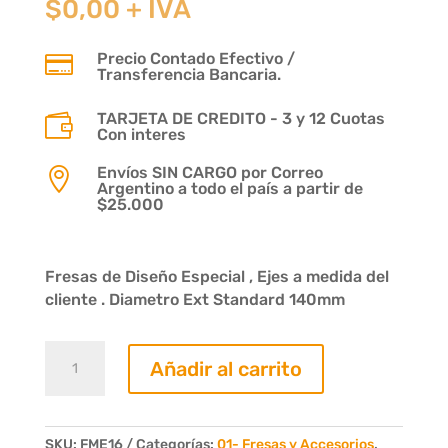
$
0,00
+ IVA
Precio Contado Efectivo /

Transferencia Bancaria.
TARJETA DE CREDITO - 3 y 12 Cuotas

Con interes
Envíos SIN CARGO por Correo

Argentino a todo el país a partir de
$25.000
Fresas de Diseño Especial , Ejes a medida del
cliente . Diametro Ext Standard 140mm
Fresa
Añadir al carrito
Rinconero
Moldura
Nº304
1x11/2
SKU:
FME16
Categorías:
01- Fresas y Accesorios
,