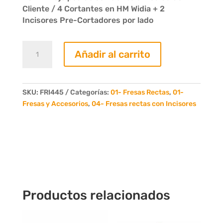
Cliente / 4 Cortantes en HM Widia + 2
Incisores Pre-Cortadores por lado
Fresa
Añadir al carrito
Recta
Con
Incisores
45mm.
SKU:
FRI445
Categorías:
01- Fresas Rectas
,
01-
4
Fresas y Accesorios
,
04- Fresas rectas con Incisores
Dientes
+
4
Incisores
cantidad
Productos relacionados