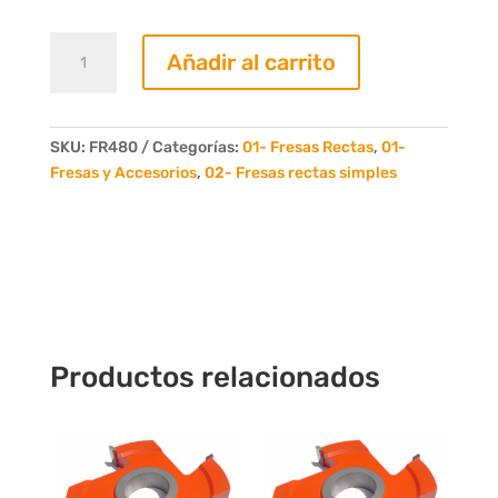
Fresa
Añadir al carrito
Recta
80mm.
4
Dientes
SKU:
FR480
Categorías:
01- Fresas Rectas
,
01-
cantidad
Fresas y Accesorios
,
02- Fresas rectas simples
Productos relacionados