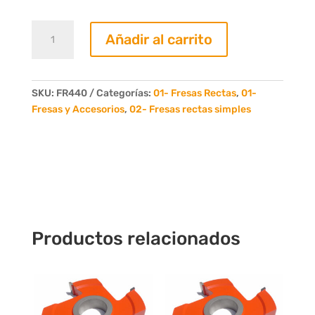
Fresa
Añadir al carrito
Recta
40mm.
4
Dientes
SKU:
FR440
Categorías:
01- Fresas Rectas
,
01-
cantidad
Fresas y Accesorios
,
02- Fresas rectas simples
Productos relacionados