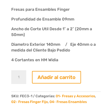
Fresas para Ensambles Finger
Profundidad de Ensamble 09mm
Ancho de Corte Util Desde 1″ a 2″ (20mm a
50mm)
Diametro Exterior 140mm / Eje 40mm o a
medida del Cliente Bajo Pedido
4 Cortantes en HM Widia
Fresa
Añadir al carrito
para
finger
fijo
1"
SKU:
FEC3-1
Categorías:
01- Fresas y Accesorios
,
a
02- Fresas Finger Fijo
,
04- Fresas Ensambles
2"