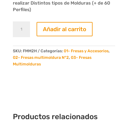
realizar Distintos tipos de Molduras (+ de 60
Perfiles)
Fresa
Añadir al carrito
Multimoldura
Nº2
Hobbista
2
SKU:
FMM2H
Categorías:
01- Fresas y Accesorios
,
Dientes
02- Fresas multimoldura N°2
,
03- Fresas
cantidad
Multimolduras
Productos relacionados