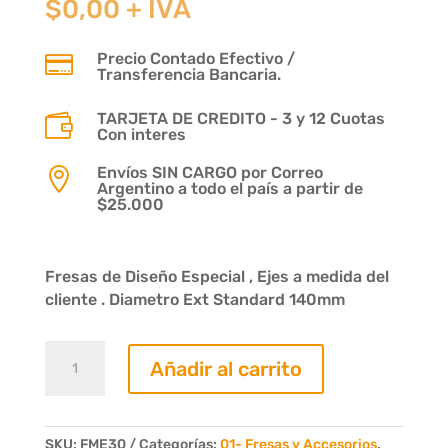
$
0,00
+ IVA
Precio Contado Efectivo /

Transferencia Bancaria.
TARJETA DE CREDITO - 3 y 12 Cuotas

Con interes
Envíos SIN CARGO por Correo

Argentino a todo el país a partir de
$25.000
Fresas de Diseño Especial , Ejes a medida del
cliente . Diametro Ext Standard 140mm
Fresa
Añadir al carrito
Guardasillas
Moldura
Nº650
3/4x4
SKU:
FME30
Categorías:
01- Fresas y Accesorios
,