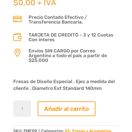
$
0,00
+ IVA
Precio Contado Efectivo /

Transferencia Bancaria.
TARJETA DE CREDITO - 3 y 12 Cuotas

Con interes
Envíos SIN CARGO por Correo

Argentino a todo el país a partir de
$25.000
Fresas de Diseño Especial , Ejes a medida del
cliente . Diametro Ext Standard 140mm
Fresa
Añadir al carrito
Contramarco
Moldura
Nº213
3/4x3
SKU:
FME09
Categorías:
01- Fresas y Accesorios
,