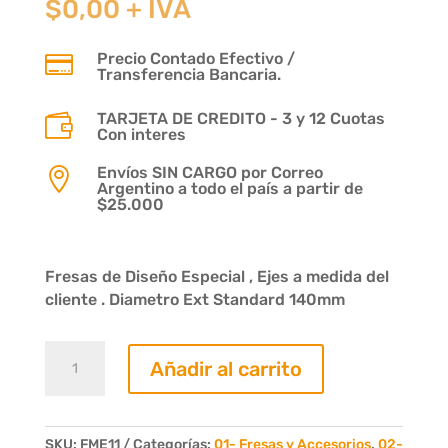
$
0,00
+ IVA
Precio Contado Efectivo /

Transferencia Bancaria.
TARJETA DE CREDITO - 3 y 12 Cuotas

Con interes
Envíos SIN CARGO por Correo

Argentino a todo el país a partir de
$25.000
Fresas de Diseño Especial , Ejes a medida del
cliente . Diametro Ext Standard 140mm
Fresa
Añadir al carrito
Contramarco
Moldura
Nº204
3/4x3
SKU:
FME11
Categorías:
01- Fresas y Accesorios
,
02-