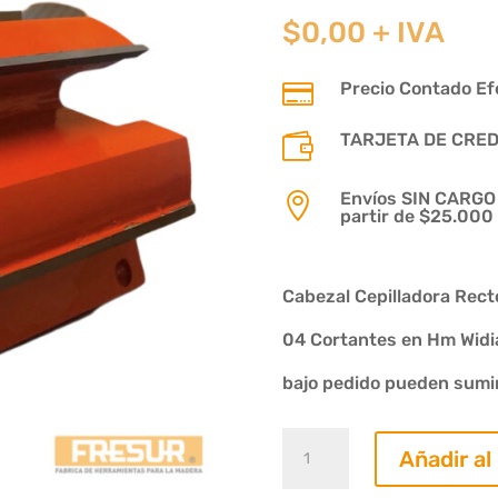
$
0,00
+ IVA
Precio Contado Efe

TARJETA DE CREDIT

Envíos SIN CARGO p

partir de $25.000
Cabezal Cepilladora Rect
04 Cortantes en Hm Widi
bajo pedido pueden sumin
Fresa
Añadir al
Cepilladora
HM