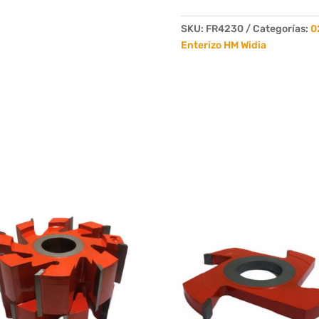
Widia
D.125
SKU:
FR4230
Categorías:
0
L.230mm
Enterizo HM Widia
Eje.40mm
4
Dientes
cantidad